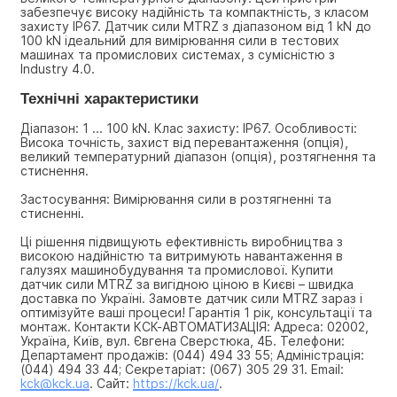
забезпечує високу надійність та компактність, з класом 
захисту IP67. Датчик сили MTRZ з діапазоном від 1 kN до 
100 kN ідеальний для вимірювання сили в тестових 
машинах та промислових системах, з сумісністю з 
Industry 4.0.
Технічні характеристики
Діапазон: 1 ... 100 kN. Клас захисту: IP67. Особливості: 
Висока точність, захист від перевантаження (опція), 
великий температурний діапазон (опція), розтягнення та 
стиснення.
Застосування: Вимірювання сили в розтягненні та 
стисненні.
Ці рішення підвищують ефективність виробництва з 
високою надійністю та витримують навантаження в 
галузях машинобудування та промислової. Купити 
датчик сили MTRZ за вигідною ціною в Києві – швидка 
доставка по Україні. Замовте датчик сили MTRZ зараз і 
оптимізуйте ваші процеси! Гарантія 1 рік, консультації та 
монтаж. Контакти КСК-АВТОМАТИЗАЦІЯ: Адреса: 02002, 
Україна, Київ, вул. Євгена Сверстюка, 4Б. Телефони: 
Департамент продажів: (044) 494 33 55; Адміністрація: 
(044) 494 33 44; Секретаріат: (067) 305 29 31. Email: 
kck@kck.ua
. Сайт: 
https://kck.ua/
.