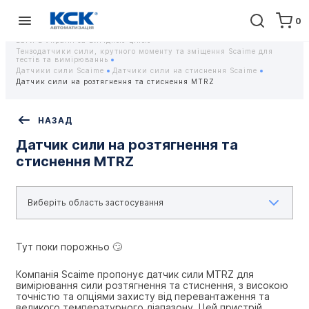
0
Головна
Обладнання
Контрольно-вимірювальні прилади
Тензодатчики та тензометричні датчики Scaime - Купити датчики
ваги в Україні за вигідною ціною
Тензодатчики сили, крутного моменту та зміщення Scaime для
тестів та вимірюваннь
Датчики сили Scaime
Датчики сили на стиснення Scaime
Датчик сили на розтягнення та стиснення MTRZ
НАЗАД
Датчик сили на розтягнення та
стиснення MTRZ
Тут поки порожньо 🙄
Компанія Scaime пропонує датчик сили MTRZ для 
вимірювання сили розтягнення та стиснення, з високою 
точністю та опціями захисту від перевантаження та 
великого температурного діапазону. Цей пристрій 