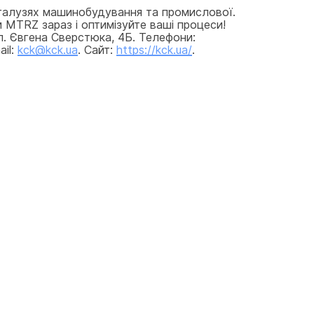
галузях машинобудування та промислової. 
 MTRZ зараз і оптимізуйте ваші процеси! 
л. Євгена Сверстюка, 4Б. Телефони: 
il: 
kck@kck.ua
. Сайт: 
https://kck.ua/
.