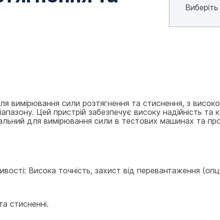
я вимірювання сили розтягнення та стиснення, з високою
пазону. Цей пристрій забезпечує високу надійність та ко
альний для вимірювання сили в тестових машинах та пром
бливості: Висока точність, захист від перевантаження (опці
та стисненні.