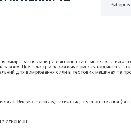
я вимірювання сили розтягнення та стиснення, з високою
пазону. Цей пристрій забезпечує високу надійність та ко
альний для вимірювання сили в тестових машинах та пром
бливості: Висока точність, захист від перевантаження (опці
та стисненні.