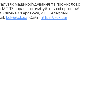
галузях машинобудування та промислової. 
 MTRZ зараз і оптимізуйте ваші процеси! 
л. Євгена Сверстюка, 4Б. Телефони: 
il: 
kck@kck.ua
. Сайт: 
https://kck.ua/
.