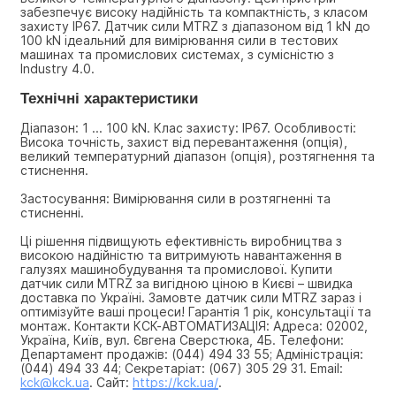
забезпечує високу надійність та компактність, з класом 
захисту IP67. Датчик сили MTRZ з діапазоном від 1 kN до 
100 kN ідеальний для вимірювання сили в тестових 
машинах та промислових системах, з сумісністю з 
Industry 4.0.
Технічні характеристики
Діапазон: 1 ... 100 kN. Клас захисту: IP67. Особливості: 
Висока точність, захист від перевантаження (опція), 
великий температурний діапазон (опція), розтягнення та 
стиснення.
Застосування: Вимірювання сили в розтягненні та 
стисненні.
Ці рішення підвищують ефективність виробництва з 
високою надійністю та витримують навантаження в 
галузях машинобудування та промислової. Купити 
датчик сили MTRZ за вигідною ціною в Києві – швидка 
доставка по Україні. Замовте датчик сили MTRZ зараз і 
оптимізуйте ваші процеси! Гарантія 1 рік, консультації та 
монтаж. Контакти КСК-АВТОМАТИЗАЦІЯ: Адреса: 02002, 
Україна, Київ, вул. Євгена Сверстюка, 4Б. Телефони: 
Департамент продажів: (044) 494 33 55; Адміністрація: 
(044) 494 33 44; Секретаріат: (067) 305 29 31. Email: 
kck@kck.ua
. Сайт: 
https://kck.ua/
.