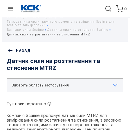
0
Головна
Обладнання
Контрольно-вимірювальні прилади
Тензодатчики та тензометричні датчики Scaime - Купити датчики
ваги в Україні за вигідною ціною
Тензодатчики сили, крутного моменту та зміщення Scaime для
тестів та вимірюваннь
Датчики сили Scaime
Датчики сили на стиснення Scaime
Датчик сили на розтягнення та стиснення MTRZ
НАЗАД
Датчик сили на розтягнення та
стиснення MTRZ
Тут поки порожньо 🙄
Компанія Scaime пропонує датчик сили MTRZ для 
вимірювання сили розтягнення та стиснення, з високою 
точністю та опціями захисту від перевантаження та 
великого температурного діапазону. Цей пристрій 