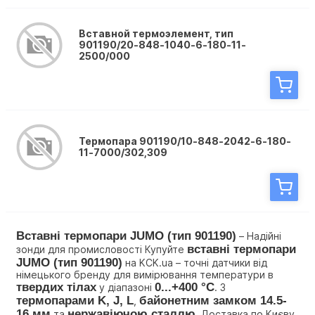
Вставной термоэлемент, тип
901190/20-848-1040-6-180-11-
2500/000
Термопара 901190/10-848-2042-6-180-
11-7000/302,309
Вставні термопари JUMO (тип 901190)
 – Надійні 
вставні термопари 
зонди для промисловості Купуйте 
JUMO (тип 901190)
 на KCK.ua – точні датчики від 
німецького бренду для вимірювання температури в 
твердих тілах
0...+400 °C
 у діапазоні 
. З 
термопарами K, J, L
байонетним замком 14.5-
, 
16 мм
нержавіючою сталлю
 та 
. Доставка по Києву, 