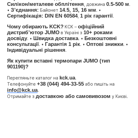
Силікон/металеве обплітення
0.5-500 м
, довжина 
. 
З’єднання:
14.5, 15, 16 мм
• 
 Байонет 
. • 
Сертифікація:
DIN EN 60584
1 рік гарантії
, 
.
Чому обирають KCK?
офіційний 
 KCK – 
дистриб’ютор JUMO
10+ роками 
 в Україні з 
досвіду
Швидка доставка
Безкоштовні 
. • 
. • 
консультації
Гарантія 1 рік
Оптові знижки
. • 
. • 
. • 
Індивідуальні рішення
.
Як купити вставні термопари JUMO (тип 
901190)?
kck.ua
Перегляньте каталог на 
.
+38 (044) 494-33-55
Телефонуйте 
 або пишіть на 
info@kck.ua
.
доставкою або самовивозом
Отримайте з 
 у Києві.