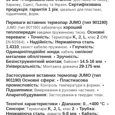
Сертифікована 
Харкову, Одесі, Львову та Україні. 
продукція
гарантія 1 рік
, 
, ідеально для пластмас, 
підшипників, форм.
Переваги вставних термопар JUMO (тип 901190)
хороший 
JUMO (тип 901190) забезпечує 
теплопередач
Основні 
 завдяки пружинному тиску. 
переваги:
Точність:
K, J, L
2
 • 
 Термопари 
, клас 
 (DIN 
Надійність:
Нержавіюча сталь 
EN 60584). • 
1.4310
Гнучкість:
, захист кабелю пружиною. • 
Одинарні/подвійні зонди
силікон/
, кабель 
металеве обплітення
Зручність:
. • 
Безінструментний монтаж
14.5-16 мм
, байонет 
. • 
Універсальність:
29-175 мм
 Монтажна довжина 
.
Застосування вставних термопар JUMO (тип 
901190)
Основні сфери:
Пластмасова 
 • 
промисловість:
 Контроль температури в формах. • 
Підшипники:
 Вимірювання в рухомих частинах. • 
Апаратобудування:
 Застосування в твердих тілах.
Технічні характеристики
Діапазон:
0...+400 °C
 • 
. • 
Сенсори:
K, J, L
2
Трубка:
 Термопари 
, клас 
. • 
Нержавіюча сталь
6-8 мм
Кабель:
, діаметр 
. • 