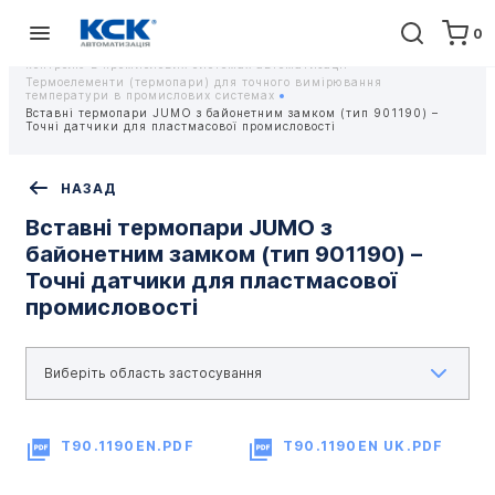
0
Головна
Обладнання
Контрольно-вимірювальні прилади
Датчики температури та термостати для точного вимірювання і
контролю в промислових системах автоматизації
Термоелементи (термопари) для точного вимірювання
температури в промислових системах
Вставні термопари JUMO з байонетним замком (тип 901190) –
Точні датчики для пластмасової промисловості
НАЗАД
Вставні термопари JUMO з
байонетним замком (тип 901190) –
Точні датчики для пластмасової
промисловості
T90.1190EN.PDF
T90.1190EN UK.PDF