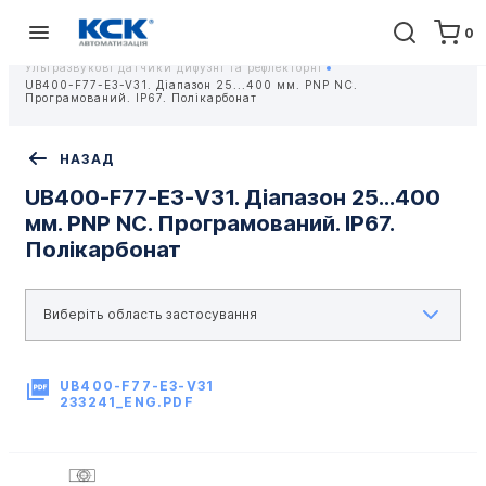
0
Головна
Обладнання
Контрольно-вимірювальні прилади
Ультразвукові Датчики
Ультразвукові датчики дифузні та рефлекторні
UB400-F77-E3-V31. Діапазон 25...400 мм. PNP NC.
Програмований. IP67. Полікарбонат
НАЗАД
UB400-F77-E3-V31. Діапазон 25...400
мм. PNP NC. Програмований. IP67.
Полікарбонат
UB400-F77-E3-V31
233241_ENG.PDF