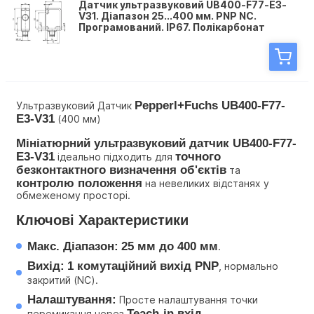
Датчик ультразвуковий UB400-F77-E3-
V31. Діапазон 25...400 мм. PNP NC.
Програмований. IP67. Полікарбонат
Pepperl+Fuchs UB400-F77-
Ультразвуковий Датчик 
E3-V31
 (400 мм)
Мініатюрний ультразвуковий датчик UB400-F77-
E3-V31
точного 
 ідеально підходить для 
безконтактного визначення об'єктів
 та 
контролю положення
 на невеликих відстанях у 
обмеженому просторі.
Ключові Характеристики
Макс. Діапазон:
25 мм до 400 мм
.
Вихід:
1 комутаційний вихід PNP
, нормально 
закритий (NC).
Налаштування:
 Просте налаштування точки 
Teach-in вхід
перемикання через 
.