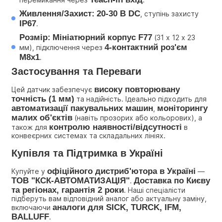
Живлення/Захист:
20-30 В DC
, ступінь захисту 
IP67
.
Розмір:
Мініатюрний корпус F77
 (31 x 12 x 23 
4-контактний роз'єм 
мм), підключення через 
M8x1
.
Застосування та Переваги
високу повторювану 
Цей датчик забезпечує 
точність (1 мм)
 та надійність. Ідеально підходить для 
автоматизації пакувальних машин
моніторингу 
, 
малих об'єктів
 (навіть прозорих або кольорових), а 
контролю наявності/відсутності
також для 
 в 
конвеєрних системах та складальних лініях.
Купівля та Підтримка в Україні
офіційного дистриб'ютора в Україні
Купуйте у 
 — 
ТОВ "КСК-АВТОМАТИЗАЦІЯ"
Доставка по Києву 
. 
та регіонах, гарантія 2 роки
. Наші спеціалісти 
підберуть вам відповідний аналог або актуальну заміну, 
аналоги для SICK, TURCK, IFM, 
включаючи 
BALLUFF
.