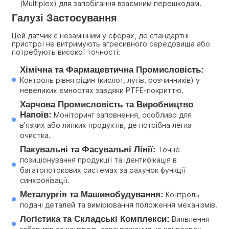
(Multiplex) для запобігання взаємним перешкодам.
Галузі Застосування
Цей датчик є незамінним у сферах, де стандартні 
пристрої не витримують агресивного середовища або 
потребують високої точності:
Хімічна та Фармацевтична Промисловість:
Контроль рівня рідин (кислот, лугів, розчинників) у 
невеликих ємностях завдяки PTFE-покриттю.
Харчова Промисловість та Виробництво 
Напоїв:
 Моніторинг заповнення, особливо для 
в'язких або липких продуктів, де потрібна легка 
очистка.
Пакувальні та Фасувальні Лінії:
 Точне 
позиціонування продукції та ідентифікація в 
багатопотокових системах за рахунок функції 
синхронізації.
Металургія та Машинобудування:
 Контроль 
подачі деталей та вимірювання положення механізмів.
Логістика та Складські Комплекси:
 Виявлення 