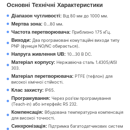
Основні Технічні Характеристики
Діапазон чутливості:
 Від 80 мм до 1000 мм.
Мертва зона:
 0...80 мм.
Частота перетворювача:
 Приблизно 175 кГц.
Виходи:
 Два програмовані комутаційні виходи типу 
PNP (функція NO/NC обирається).
Напруга живлення UB:
 10...30 В DC.
Матеріал корпусу:
 Нержавіюча сталь 1.4305/AISI 
303.
Матеріал перетворювача:
 PTFE (тефлон) для 
високої хімічної стійкості.
Клас захисту:
 IP65.
Програмування:
 Через роз'єм програмування 
(Teach-in) або інтерфейс RS 232.
Компенсація:
 Вбудована температурна компенсація 
для високої точності.
Синхронізація:
 Підтримка багатодатчикових систем 