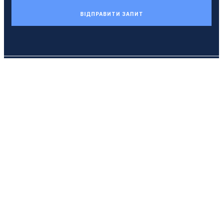
ВІДПРАВИТИ ЗАПИТ
Телефон
+38 (044) 494 33 55
E-mail
kck@kck.ua
Обладнання
Застосування