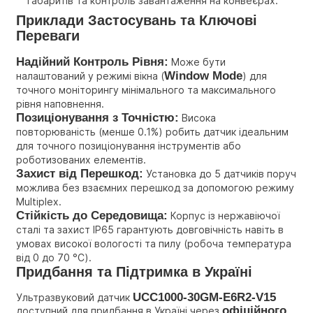
габаритів та контроль завантаження на конвеєрах.
Приклади Застосувань та Ключові 
Переваги
Надійний Контроль Рівня:
 Може бути 
Window Mode
налаштований у режимі вікна (
) для 
точного моніторингу мінімального та максимального 
рівня наповнення.
Позиціонування з Точністю:
 Висока 
повторюваність (менше 0.1%) робить датчик ідеальним 
для точного позиціонування інструментів або 
роботизованих елементів.
Захист від Перешкод:
 Установка до 5 датчиків поруч 
можлива без взаємних перешкод за допомогою режиму 
Multiplex.
Стійкість до Середовища:
 Корпус із нержавіючої 
сталі та захист IP65 гарантують довговічність навіть в 
умовах високої вологості та пилу (робоча температура 
від 0 до 70 °C).
Придбання та Підтримка в Україні
UCC1000-30GM-E6R2-V15
Ультразвуковий датчик 
офіційного 
доступний для придбання в Україні через 