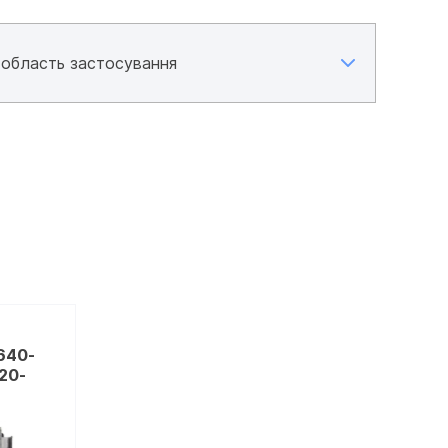
640-
20-