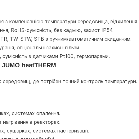
ння з компенсацією температури середовища, відхилення
ння, RoHS-сумісність, без кадмію, захист IP54.
і TR, TW, STW, STB з ручним/автоматичним скиданням.
ація, опціональні захисні гільзи.
В, сумісність з датчиками Pt100, термопарами.
в JUMO heatTHERM
 середовищ, де потрібен точний контроль температури.
иках, системах опалення.
в нагрівання в реакторах.
ах, сушарках, системах пастеризації.