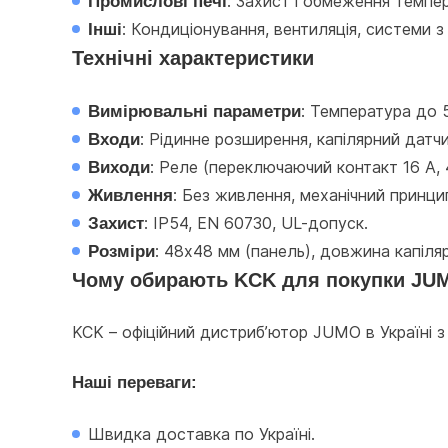
Промислові печі
: Захист і обмеження темпе
Інші
: Кондиціонування, вентиляція, системи з
Технічні характеристики
Вимірювальні параметри
: Температура до 5
Входи
: Рідинне розширення, капілярний датчи
Виходи
: Реле (переключаючий контакт 16 A, 
Живлення
: Без живлення, механічний принци
Захист
: IP54, EN 60730, UL-допуск.
Розміри
: 48x48 мм (панель), довжина капіля
Чому обирають KCK для покупки JU
KCK – офіційний дистриб’ютор JUMO в Україні з
Наші переваги:
Швидка доставка по Україні.