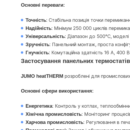
Основні переваги:
Точність
: Стабільна позиція точки перемика
Надійність
: Мінімум 250 000 циклів перемика
Універсальність
: Діапазон до 500°C, модел
Зручність
: Панельний монтаж, проста конфігур
Гнучкість
: Комутаційна здатність 16 A, 400 
Застосування панельних термостаті
JUMO heatTHERM
 розроблені для промислових
Основні сфери використання:
Енергетика
: Контроль у котлах, теплообмінн
Хімічна промисловість
: Моніторинг процесі
Харчова промисловість
: Регулювання в печ