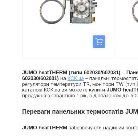
JUMO heatTHERM (типи 602030/602031) – Пан
602030/602031)
 на 
KCK.ua
 – панельні термостат
регулятори температури TR, монітори TW (тип 6
каталозі KCK.ua ви можете купити 
JUMO heat
продукція з гарантією 1 рік, з діапазоном до 
Переваги панельних термостатів JU
JUMO heatTHERM
 забезпечують надійний конт