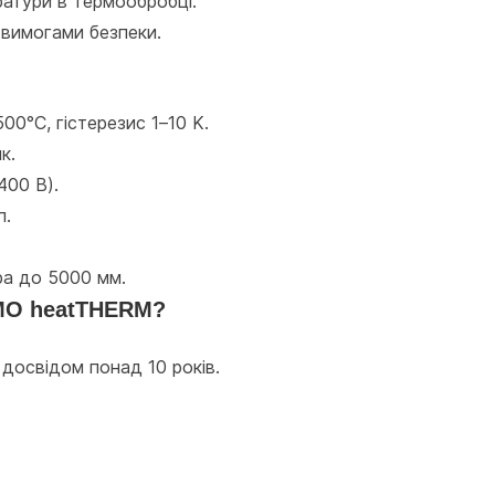
ратури в термообробці.
 вимогами безпеки.
00°C, гістерезис 1–10 K.
к.
400 В).
п.
ра до 5000 мм.
MO heatTHERM?
 досвідом понад 10 років.