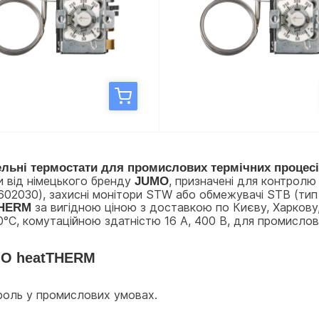
ельні термостати для промислових термічних процес
и від німецького бренду 
JUMO
, призначені для контролю 
02030), захисні монітори STW або обмежувачі STB (тип 
THERM
 за вигідною ціною з доставкою по Києву, Харкову, 
500°C, комутаційною здатністю 16 A, 400 В, для промисло
MO heatTHERM
роль у промислових умовах.