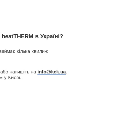
 heatTHERM в Україні?
 займає кілька хвилин:
 або напишіть на 
info@kck.ua
.
 у Києві.