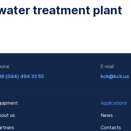
ater treatment plant
hone
E-mail
38 (044) 494 33 55
kck@kck.ua
quipment
Applications
bout us
News
rtners
Contacts