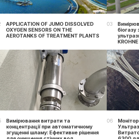
2
APPLICATION OF JUMO DISSOLVED
03
Вимірюв
OXYGEN SENSORS ON THE
біогазу
AEROTANKS OF TREATMENT PLANTS
ультраз
KROHNE 
5
Вимірювання витрати та
06
Монітор
концентрації при автоматичному
Ультраз
згущенні шламу: Ефективне рішення
Витрато
для очищення стічних вод
6300 дл