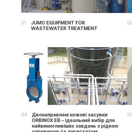
01
JUMO EQUIPMENT FOR
0
WASTEWATER TREATMENT
04
Двонаправлені ножові засувки
0
ORBINOX EB – ідеальний вибір для
найвимогливіших завдань з рідкою
сировиною та дигестатом.