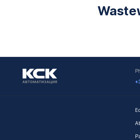
Wastew
P
+
E
A
Pa