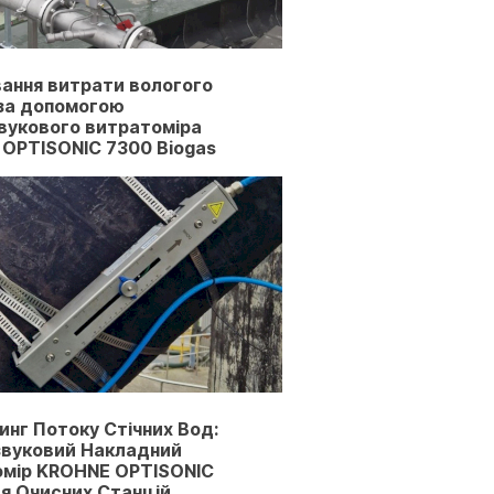
ання витрати вологого
 за допомогою
вукового витратоміра
OPTISONIC 7300 Biogas
инг Потоку Стічних Вод:
вуковий Накладний
мір KROHNE OPTISONIC
я Очисних Станцій