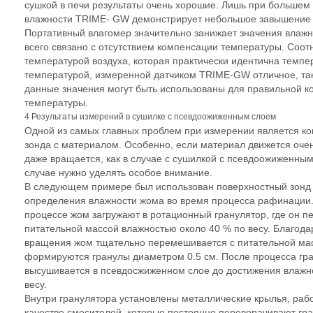
сушкой в печи результаты очень хорошие. Лишь при большем
влажности TRIME- GW демонстрирует небольшое завышение 
Портативный влагомер значительно занижает значения влажно
всего связано с отсутствием компенсации температуры. Соо
температурой воздуха, которая практически идентична темпер
температурой, измеренной датчиком TRIME-GW отличное, та
данные значения могут быть использованы для правильной 
температуры.
4 Результаты измерений в сушилке с псевдоожиженным слоем
Одной из самых главных проблем при измерении является ко
зонда с материалом. Особенно, если материал движется оче
даже вращается, как в случае с сушилкой с псевдоожиженным
случае нужно уделять особое внимание.
В следующем примере был использован поверхностный зонд
определения влажности жома во время процесса рафинации.
процессе жом загружают в ротационный гранулятор, где он 
питательной массой влажностью около 40 % по весу. Благода
вращения жом тщательно перемешивается с питательной ма
формируются гранулы диаметром 0.5 см. После процесса гр
высушивается в псевдосжиженном слое до достижения влажно
весу.
Внутри гранулятора установлены металлические крылья, ра
качестве смесителей, которые постоянно переворачивают гр