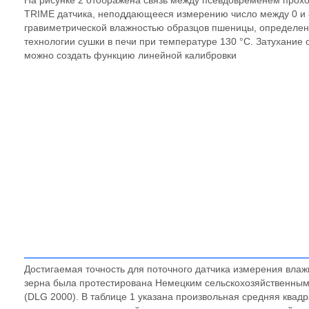
На рисунке 2 отображена связь между псевдовременем прох
TRIME датчика, неподдающееся измерению число между 0 и 
гравиметрической влажностью образцов пшеницы, определе
технологии сушки в печи при температуре 130 °C. Затухание
можно создать функцию линейной калибровки
Достигаемая точность для поточного датчика измерения влаж
зерна была протестирована Немецким сельскохозяйственны
(DLG 2000). В таблице 1 указана произвольная средняя квад