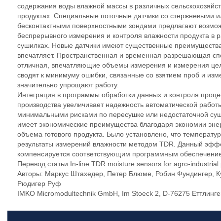
содержания воды влажной массы в различных сельскохозяйс
продуктах. Специальные поточные датчики со стержневыми и
бесконтактными поверхностными зондами предлагают возмо
беспрерывного измерения и контроля влажности продукта в 
сушилках. Новые датчики имеют существенные преимущества,
впечатляет. Пространственная и временная разрешающая сп
отличная, впечатляющие объемы измерения и измерения цел
сводят к минимуму ошибки, связанные со взятием проб и изм
значительно упрощают работу.
Интеграция в программы обработки данных и контроля проце
производства увеличивает надежность автоматической работ
минимальными рисками по пересушке или недостаточной суш
имеет экономические преимущества благодаря экономии эне
объема готового продукта. Было установлено, что температур
результаты измерений влажности методом TDR. Данный эфф
компенсируется соответствующим программным обеспечени
Перевод статьи In-line TDR moisture sensors for agro-industrial
Авторы: Маркус Штахедер, Петер Блюме, Робин Фундингер, К
Рюдигер Руф
IMKO Micromodultechnik GmbH, Im Stoeck 2, D-76275 Еттлинг