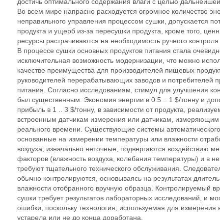
достичь оптимального содержания влаги с целью дальнейшей
Во всем мире напрасно расходуется огромное количество эне
неправильного управления процессом сушки, допускается по
продукта и ущерб из-за пересушки продукта, кроме того, цен
ресурсы растрачиваются на необходимость ручного контроля
В процессе сушки основных продуктов питания стала очевид
исключительная возможность модернизации, что можно испол
качестве преимущества для производителей пищевых продукт
руководителей перерабатывающих заводов и потребителей п
питания. Согласно исследованиям, стимул для улучшения ко
был существенным. Экономия энергии в 0.5 .. 1 $/тонну и до
прибыль в 1 .. 3 $/тонну, в зависимости от продукта, реализу
встроенным датчикам измерения или датчикам, измеряющим
реального времени. Существующие системы автоматического
основанные на измерении температуры или влажности отраб
воздуха, изначально неточные, подвергаются воздействию 
факторов (влажность воздуха, колебания температуры) и в н
требуют тщательного технического обслуживания. Следовате
обычно контролируются, основываясь на результатах длитель
влажности отобранного вручную образца. Контролируемый в
сушки требует результатов лабораторных исследований, и мо
ошибки, поскольку технология, используемая для измерения 
устарела или не до конца доработана.