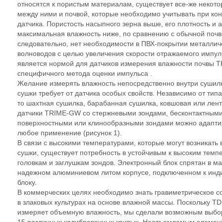
относятся к пористым материалам, существует все-же некот
между ними и почвой, которые необходимо учитывать при ко
датчика. Пористость насыпного зерна выше, его плотность и
максимальная влажность ниже, по сравнению с обычной почв
следовательно, нет необходимости в ПВХ-покрытии металлич
волноводов с целью увеличения скорости отражаемого импуль
является нормой для датчиков измерения влажности почвы T
специфичного метода оценки импульса .
Желание измерять влажность непосредственно внутри сушилк
сушки требует от датчика особых свойств. Независимо от типа
то шахтная сушилка, барабанная сушилка, ковшовая или лен
датчики TRIME-GW со стержневыми зондами, бесконтактным
поверхностными или клинообразными зондами можно адапти
любое применение (рисунок 1).
В связи с высокими температурами, которые могут возникать 
сушки, существует потребность в устойчивым к высоким темп
головкам и заглушкам зондов. Электронный блок спрятан в м
надежном алюминиевом литом корпусе, подключенном к инд
блоку.
В коммерческих целях необходимо знать гравиметрическое 
в злаковых культурах на основе влажной массы. Поскольку TD
измеряет объемную влажность, мы сделали возможным выбо