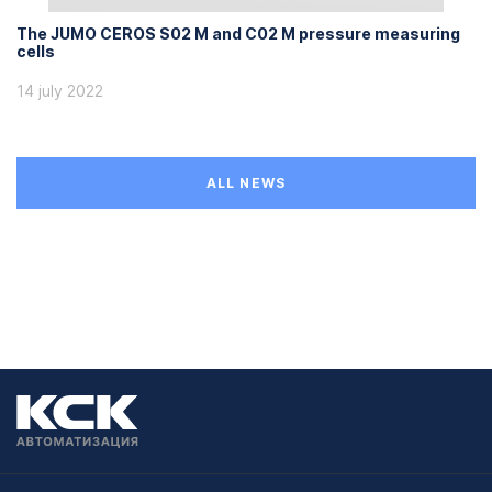
The JUMO CEROS S02 M and C02 M pressure measuring
cells
14 july 2022
ALL NEWS