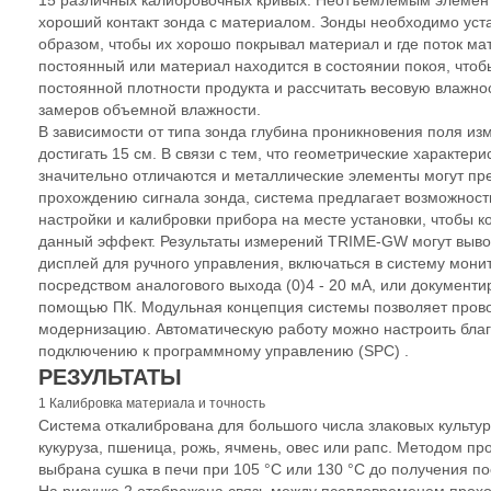
15 различных калибровочных кривых. Неотъемлемым элемен
хороший контакт зонда с материалом. Зонды необходимо уст
образом, чтобы их хорошо покрывал материал и где поток ма
постоянный или материал находится в состоянии покоя, чтоб
постоянной плотности продукта и рассчитать весовую влажнос
замеров объемной влажности.
В зависимости от типа зонда глубина проникновения поля и
достигать 15 см. В связи с тем, что геометрические характер
значительно отличаются и металлические элементы могут пр
прохождению сигнала зонда, система предлагает возможност
настройки и калибровки прибора на месте установки, чтобы 
данный эффект. Результаты измерений TRIME-GW могут выво
дисплей для ручного управления, включаться в систему мони
посредством аналогового выхода (0)4 - 20 мА, или документи
помощью ПК. Модульная концепция системы позволяет пров
модернизацию. Автоматическую работу можно настроить бла
подключению к программному управлению (SPC) .
РЕЗУЛЬТАТЫ
1 Калибровка материала и точность
Система откалибрована для большого числа злаковых культур,
кукуруза, пшеница, рожь, ячмень, овес или рапс. Методом пр
выбрана сушка в печи при 105 °C или 130 °C до получения по