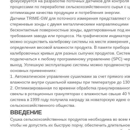
фокусируется на разработке поточных датчиков для контроля
процессами по переработке сельскохозяйственного сырья с 
оптимизации качества продукции и потребления энергии.
Датчики TRIME-GW для поточного измерения представляют с
стержневые зонды с двумя металлическими направляющими
бесконтактные поверхностные зонды, адаптированные под и
требования завода или процесса. На графическом индикато
можно осуществить калибровку системы на месте измерения 
определения весовой влажности продукта. В памяти прибора
калибровочных кривых для разных сыпучих продуктов. Систе
подключаться к любому программному управлению (SPC) чер
выход. Успешную эксплуатацию системы можно продемонстри
основных применениях:
1. Автоматическое управление сушилками за счет прямого и
влажности внутри сушильной камеры при температуре до 130
2. Оптимизированная по времени обработка гранулированно
свеклы в ротационных грануляторах с влажностью свыше 40 %
система в 1999 году получила награду за новаторскую идею 
сельскохозяйственного общества.
ВВЕДЕНИЕ
Сушка сельскохозяйственных продуктов необходима во всем м
чтобы не допустить их быструю порчу, обеспечить длительно