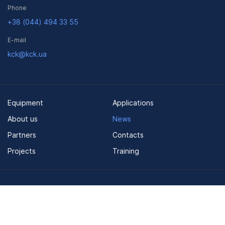
Phone
+38 (044) 494 33 55
E-mail
kck@kck.ua
Equipment
Applications
About us
News
Partners
Contacts
Projects
Training
Terms of use
Site map
© 2026, CSC Automation