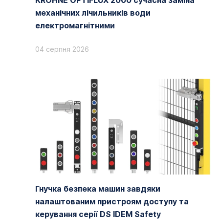
KROHNE OPTIFLUX 2000 сучасна заміна
механічних лічильників води
електромагнітними
04 серпня 2026
Гнучка безпека машин завдяки
налаштованим пристроям доступу та
керування серії DS IDEM Safety