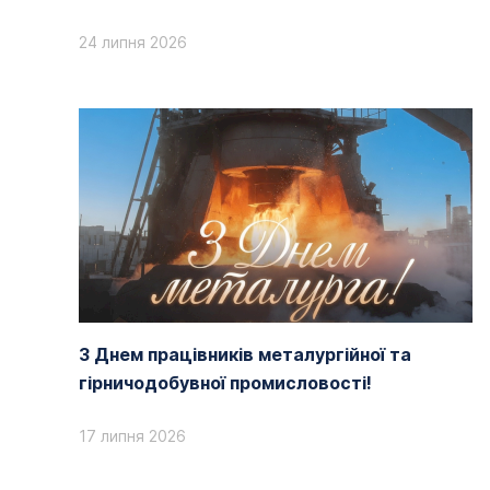
24 липня 2026
З Днем працівників металургійної та
гірничодобувної промисловості!
17 липня 2026