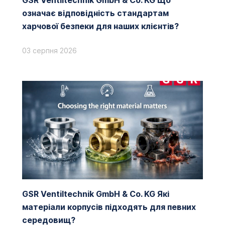
GSR Ventiltechnik GmbH & Co. KG Що
означає відповідність стандартам
харчової безпеки для наших клієнтів?
03 серпня 2026
GSR Ventiltechnik GmbH & Co. KG Які
матеріали корпусів підходять для певних
середовищ?