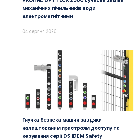
KROHNE OPTIFLUX 2000 сучасна заміна
механічних лічильників води
електромагнітними
04 серпня 2026
Гнучка безпека машин завдяки
налаштованим пристроям доступу та
керування серії DS IDEM Safety