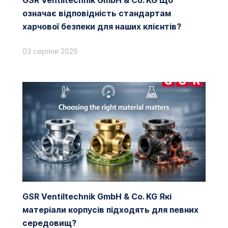
GSR Ventiltechnik GmbH & Co. KG Що
означає відповідність стандартам
харчової безпеки для наших клієнтів?
03 серпня 2026
GSR Ventiltechnik GmbH & Co. KG Які
матеріали корпусів підходять для певних
середовищ?