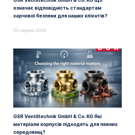
GSR Ventiltechnik GmbH & Co. KG Що
означає відповідність стандартам
харчової безпеки для наших клієнтів?
03 серпня 2026
GSR Ventiltechnik GmbH & Co. KG Які
матеріали корпусів підходять для певних
середовищ?