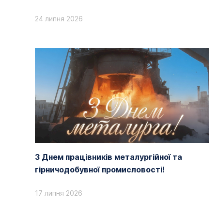
24 липня 2026
З Днем працівників металургійної та
гірничодобувної промисловості!
17 липня 2026