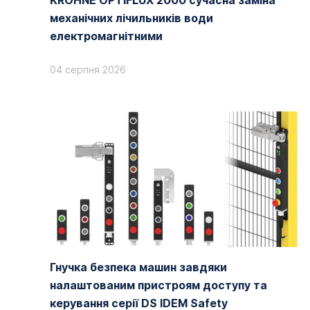
KROHNE OPTIFLUX 2000 сучасна заміна
механічних лічильників води
електромагнітними
04 серпня 2026
Гнучка безпека машин завдяки
налаштованим пристроям доступу та
керування серії DS IDEM Safety