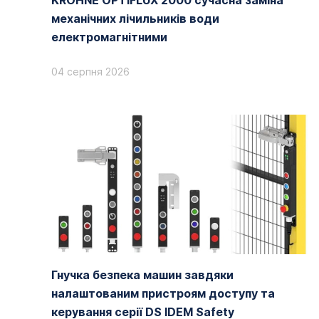
KROHNE OPTIFLUX 2000 сучасна заміна
механічних лічильників води
електромагнітними
04 серпня 2026
Гнучка безпека машин завдяки
налаштованим пристроям доступу та
керування серії DS IDEM Safety