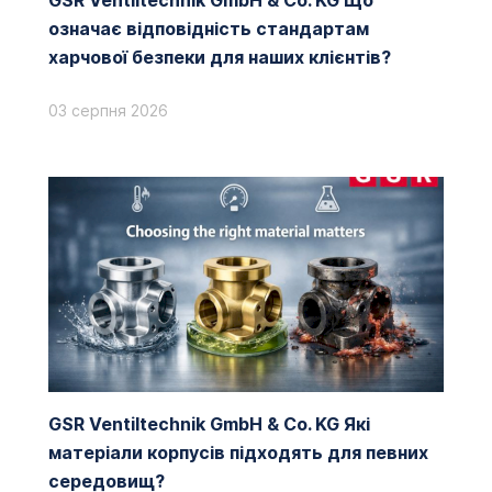
GSR Ventiltechnik GmbH & Co. KG Що
означає відповідність стандартам
харчової безпеки для наших клієнтів?
03 серпня 2026
GSR Ventiltechnik GmbH & Co. KG Які
матеріали корпусів підходять для певних
середовищ?