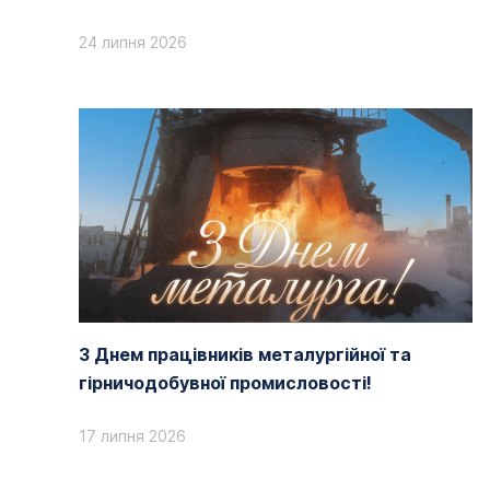
24 липня 2026
З Днем працівників металургійної та
гірничодобувної промисловості!
17 липня 2026