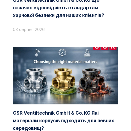
GSR Ventiltechnik GmbH & Co. KG Що
означає відповідність стандартам
харчової безпеки для наших клієнтів?
03 серпня 2026
GSR Ventiltechnik GmbH & Co. KG Які
матеріали корпусів підходять для певних
середовищ?