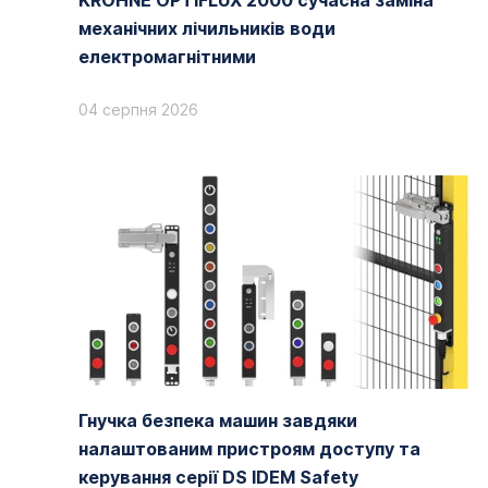
KROHNE OPTIFLUX 2000 сучасна заміна
механічних лічильників води
електромагнітними
04 серпня 2026
Гнучка безпека машин завдяки
налаштованим пристроям доступу та
керування серії DS IDEM Safety