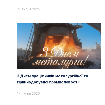
24 липня 2026
З Днем працівників металургійної та
гірничодобувної промисловості!
17 липня 2026