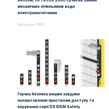
KROHNE OPTIFLUX 2000 сучасна заміна
механічних лічильників води
електромагнітними
04 серпня 2026
Гнучка безпека машин завдяки
налаштованим пристроям доступу та
керування серії DS IDEM Safety