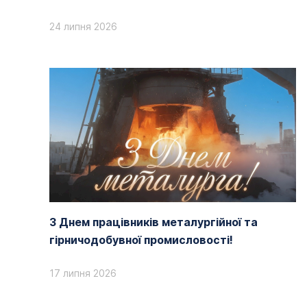
24 липня 2026
З Днем працівників металургійної та
гірничодобувної промисловості!
17 липня 2026