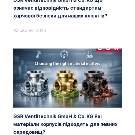
GSR Ventiltechnik GmbH & Co. KG Що
означає відповідність стандартам
харчової безпеки для наших клієнтів?
03 серпня 2026
GSR Ventiltechnik GmbH & Co. KG Які
матеріали корпусів підходять для певних
середовищ?