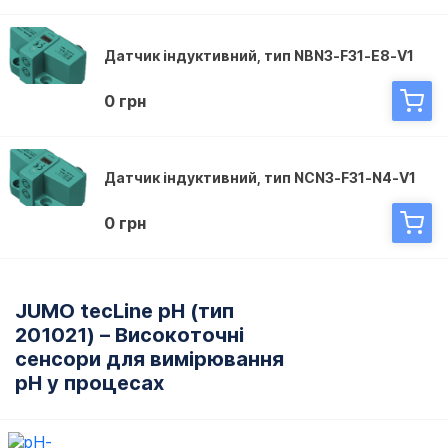
Датчик індуктивний, тип NBN3-F31-E8-V1
0 грн
Датчик індуктивний, тип NCN3-F31-N4-V1
0 грн
JUMO tecLine pH (тип
201021) – Високоточні
сенсори для вимірювання
pH у процесах