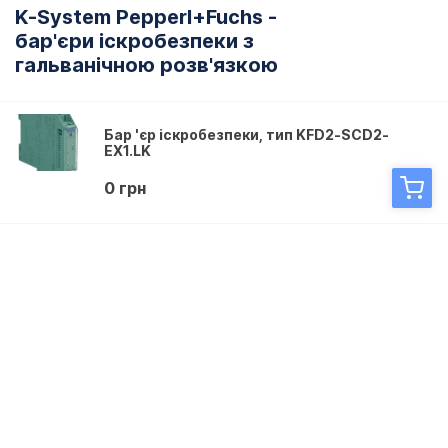
K-System Pepperl+Fuchs -
бар'єри іскробезпеки з
гальванічною розв'язкою
Бар 'єр іскробезпеки, тип KFD2-SCD2-
EX1.LK
0 грн