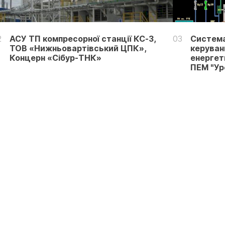
2
АСУ ТП компресорної станції КС-3,
03
Система
ТОВ «Нижньовартівський ЦПК»,
керуван
Концерн «Сібур-ТНК»
енергет
ПЕМ "Уре