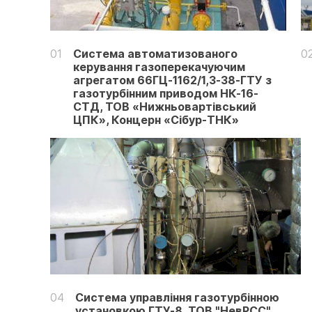
01
Система автоматизованого
0
керування газоперекачуючим
агрегатом 66ГЦ-1162/1,3-38-ГТУ з
газотурбінним приводом НК-16-
СТД, ТОВ «Нижньовартівський
ЦПК», Концерн «Сібур-ТНК»
04
Система управління газотурбінною
установкою ГТУ-8, ТОВ "НевРСС",