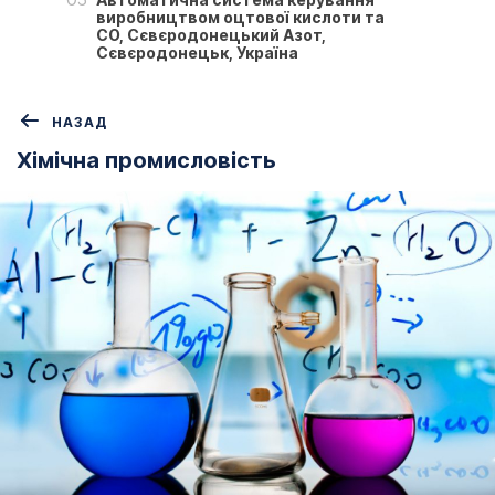
виробництвом оцтової кислоти та
СО, Сєвєродонецький Азот,
Сєвєродонецьк, Україна
НАЗАД
Хімічна промисловість