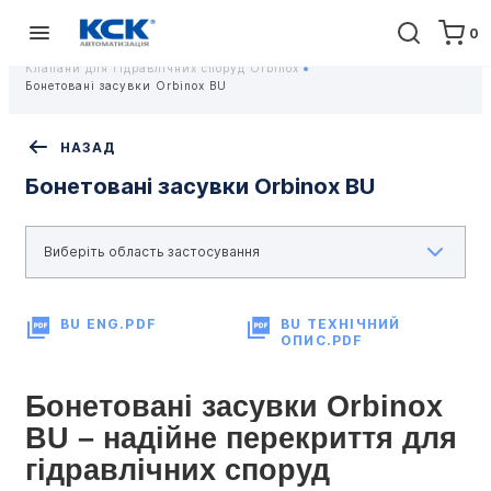
0
Головна
Обладнання
ПРОМИСЛОВА ТРУБОПРОВІДНА АРМАТУРА
Клапани для гідравлічних споруд Orbinox
Бонетовані засувки Orbinox BU
НАЗАД
Бонетовані засувки Orbinox BU
BU ENG.PDF
BU ТЕХНІЧНИЙ
ОПИС.PDF
Бонетовані засувки Orbinox 
BU – надійне перекриття для 
гідравлічних споруд