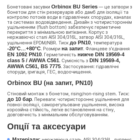
Orbinox BU Series
Бонетовані засувки 
 — це затвори з 
бонетом для стін резервуарів або дамб для ізоляції та 
контролю потоків води в гідравлічних спорудах, каналах 
та системах водовідведення. Дизайн з чотиристороннім 
ущільненням (flush bottom) забезпечує герметичне 
перекриття з мінімальною витікання. Корпус з 
нержавіючої сталі AISI 304/316L, затвор AISI 304/316L, 
до PN10
ущільнення EPDM/NBR. Тиск 
, температура 
-20°C…+80°C
на запит
. Розміри 
. Фланцеве з'єднання 
EN 1092 PN10
нижче DIN 19569-4 
. Герметичність 
class 5 / AWWA C561
DIN 19569-4, 
. Сумісність з 
AWWA C561, BS 7775
. Застосування: гідравлічні 
споруди, іригація, ГЕС, водоочищення.
Orbinox BU (на запит, PN10)
Стіновий монтаж з бонетом, rising/non-rising stem. Тиск: 
до 10 бар
. Переваги: чотиристороннє ущільнення для 
повної ізоляції, саморегульоване ущільнення, висока 
корозійна стійкість, легке встановлення на стіну, 
довговічність з мінімальним обслуговуванням.
Опції та аксесуари
Матеріали:
 нержавіюча сталь AISI 304/316L, дуплекс