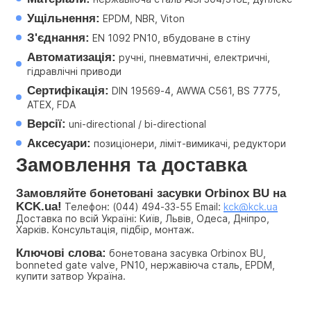
Ущільнення:
 EPDM, NBR, Viton
З'єднання:
 EN 1092 PN10, вбудоване в стіну
Автоматизація:
 ручні, пневматичні, електричні, 
гідравлічні приводи
Сертифікація:
 DIN 19569-4, AWWA C561, BS 7775, 
ATEX, FDA
Версії:
 uni-directional / bi-directional
Аксесуари:
 позиціонери, ліміт-вимикачі, редуктори
Замовлення та доставка
Замовляйте бонетовані засувки Orbinox BU на 
KCK.ua!
 Телефон: (044) 494-33-55 Email: 
kck@kck.ua
Доставка по всій Україні: Київ, Львів, Одеса, Дніпро, 
Харків. Консультація, підбір, монтаж.
Ключові слова:
 бонетована засувка Orbinox BU, 
bonneted gate valve, PN10, нержавіюча сталь, EPDM, 
купити затвор Україна.