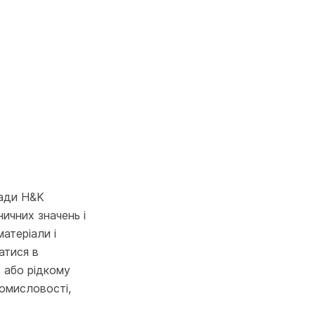
лади H&K
ничних значень і
атеріали і
атися в
 або рідкому
ромисловості,