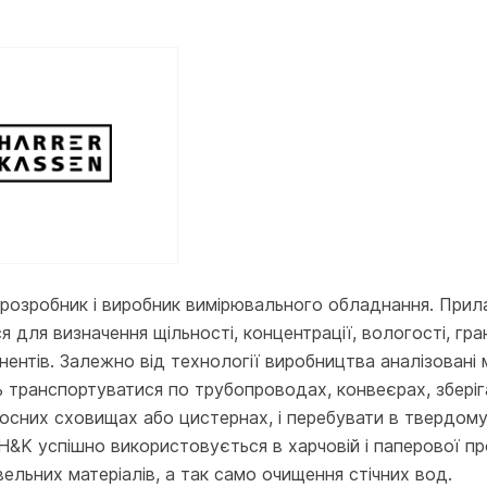
- розробник і виробник вимірювального обладнання. При
 для визначення щільності, концентрації, вологості, гра
нентів. Залежно від технології виробництва аналізовані м
 транспортуватися по трубопроводах, конвеєрах, зберіг
осних сховищах або цистернах, і перебувати в твердому
 H&K успішно використовується в харчовій і паперової п
вельних матеріалів, а так само очищення стічних вод.