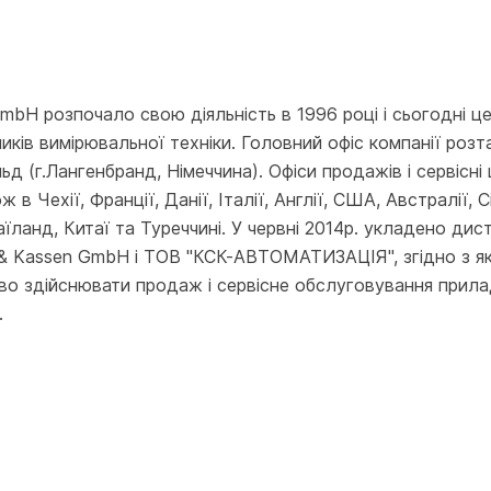
GmbH розпочало свою діяльність в 1996 році і сьогодні ц
иків вимірювальної техніки. Головний офіс компанії роз
ьд (г.Лангенбранд, Німеччина). Офіси продажів і сервісні
 в Чехії, Франції, Данії, Італії, Англії, США, Австралії, С
 Таїланд, Китаї та Туреччині. У червні 2014р. укладено ди
r & Kassen GmbH і ТОВ "КСК-АВТОМАТИЗАЦІЯ", згідно з 
во здійснювати продаж і сервісне обслуговування прила
.