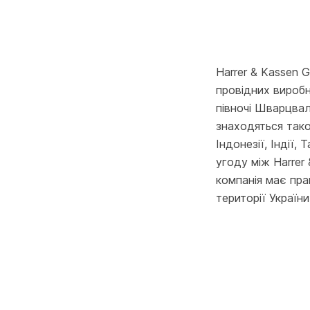
Harrer & Kassen 
провідних виробн
півночі Шварцвал
знаходяться також
Індонезії, Індії,
угоду між Harre
компанія має пра
території України