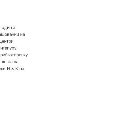
е один з
ташований на
 центри
інгапуру,
стриб'юторську
якою наша
дів H & K на